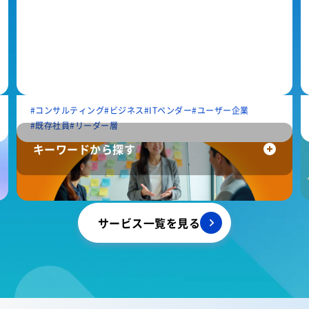
コンサルティング
ビジネス
ITベンダー
ユーザー企業
既存社員
リーダー層
キーワードから探す
AI
DX
テクニカル
リスキリング
PM
内製化
コンサルティング
サービス一覧を見る
ビジネス
OJT
実機演習
内定者
ITベンダー
ユーザー企業
新入社員
既存社員
マネージャー層
リーダー層
若手層