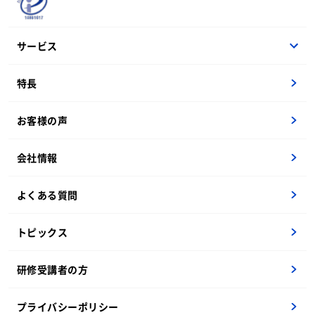
サービス
他流試合オープンセミナー
特長
生成AI
Webアプリ開発体験
お客様の声
新人研修
ユーザー企業向けIT基礎
会社情報
PM育成
よくある質問
ITインフラ実習
考える力
トピックス
DX人財育成
ライティング添削
研修受講者の方
OJTペア
内定者研修
プライバシーポリシー