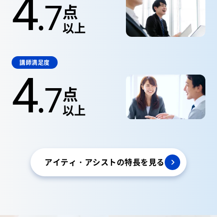
4
.
7
点
以上
講師満足度
4
.
7
点
以上
アイティ・アシストの特長を見る