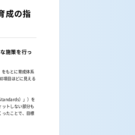
育成の指
うな施策を行っ
」をもとに育成体系
80項目ほどに見える
Standards）」）を
ィットしない部分も
くったことで、目標