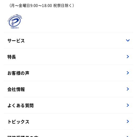
（月〜金曜日9:00〜18:00 祝祭日除く）
サービス
他流試合オープンセミナー
特長
生成AI
Webアプリ開発体験
お客様の声
新人研修
ユーザー企業向けIT基礎
会社情報
PM育成
よくある質問
ITインフラ実習
考える力
トピックス
DX人財育成
ライティング添削