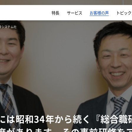
特長
サービス
お客様の声
トピック
信システム社
には昭和34年から続く『総合職